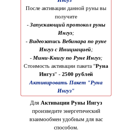
После активации данной руны вы
получите
-
Запускающий протокол руны
Ингуз
;
-
Видеозапись Вебинара по руне
Ингуз с Инициацией
;
-
Мини-Книгу по Руне Ингуз
;
Стоимость активации пакета "
Руна
Ингуз
" -
2500 рублей
Активировать Пакет "Руна
Ингуз"
Для
Активации Руны Ингуз
произведите энергетический
взаимообмен удобным для вас
способом.