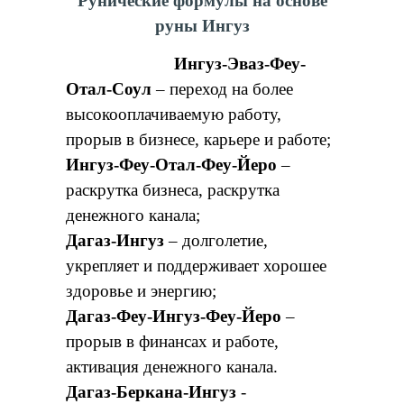
Рунические формулы на основе
руны Ингуз
Ингуз-Эваз-Феу-
Отал-Соул
– переход на более
высокооплачиваемую работу,
прорыв в бизнесе, карьере и работе;
Ингуз-Феу-Отал-Феу-Йеро
–
раскрутка бизнеса, раскрутка
денежного канала;
Дагаз-Ингуз
– долголетие,
укрепляет и поддерживает хорошее
здоровье и энергию;
Дагаз-Феу-Ингуз-Феу-Йеро
–
прорыв в финансах и работе,
активация денежного канала.
Дагаз-Беркана-Ингуз
-