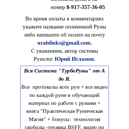
номер
8-917-357-36-05
Во время оплаты в комментариях
укажите название оплаченной Руны
либо напишите об оплате на почту
uralsfinks@gmail.com
.
С уважением, автор системы
Рунолог
Юрий Исламов
.
Вся Система "ТурбоРуны" от А
до Я.
Все протоколы всех рун + все видео
по каждой руне и обучающий
материал по работе с рунами +
книга "Практическая Руническая
Магия" + бонусы: технология
свободы -техника BSFF, видео по