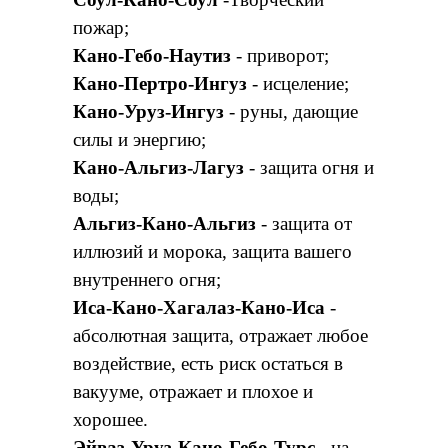
пожар;
Кано-Гебо-Наутиз
- приворот;
Кано-Пертро-Ингуз
- исцеление;
Кано-Уруз-Ингуз
- руны, дающие
силы и энергию;
Кано-Альгиз-Лагуз
- защита огня и
воды;
Альгиз-Кано-Альгиз
- защита от
иллюзий и морока, защита вашего
внутреннего огня;
Иса-Кано-Хагалаз-Кано-Иса
-
абсолютная защита, отражает любое
воздействие, есть риск остаться в
вакууме, отражает и плохое и
хорошее.
Эйваз-Уруз-Кано-Гебо-Турс
- на