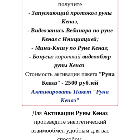
получите
-
Запускающий протокол руны
Кеназ
;
-
Видеозапись Вебинара по руне
Кеназ с Инициацией
;
-
Мини-Книгу по Руне Кеназ
;
-
Бонусы:
короткий
видеообзор
руны Кеназ
.
Стоимость активации пакета "
Руна
Кеназ
" -
2500 рублей
Активировать Пакет "Руна
Кеназ"
Для
Активации Руны Кеназ
произведите энергетический
взаимообмен удобным для вас
способом.