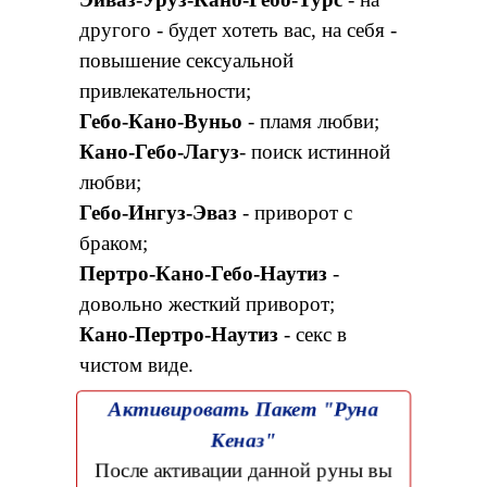
другого - будет хотеть вас, на себя -
повышение сексуальной
привлекательности;
Гебо-Кано-Вуньо
- пламя любви;
Кано-Гебо-Лагуз
- поиск истинной
любви;
Гебо-Ингуз-Эваз
- приворот с
браком;
Пертро-Кано-Гебо-Наутиз
-
довольно жесткий приворот;
Кано-Пертро-Наутиз
- секс в
чистом виде.
Активировать Пакет "Руна
Кеназ"
После активации данной руны вы